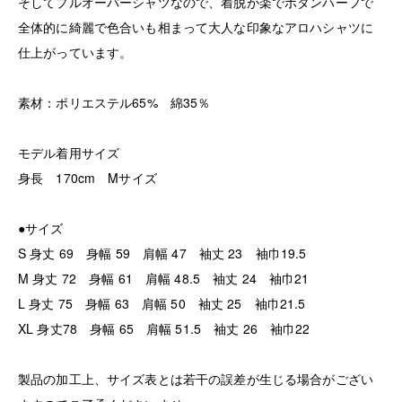
そしてプルオーバーシャツなので、着脱が楽でボタンハーフで
全体的に綺麗で色合いも相まって大人な印象なアロハシャツに
仕上がっています。
素材：ポリエステル65% 綿35％
モデル着用サイズ
身長 170cm Mサイズ
●サイズ
S 身丈 69 身幅 59 肩幅 47 袖丈 23 袖巾19.5
M 身丈 72 身幅 61 肩幅 48.5 袖丈 24 袖巾21
L 身丈 75 身幅 63 肩幅 50 袖丈 25 袖巾21.5
XL 身丈78 身幅 65 肩幅 51.5 袖丈 26 袖巾22
製品の加工上、サイズ表とは若干の誤差が生じる場合がござい